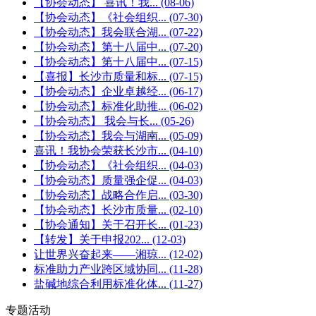
【协会动态】 喜讯！我...
(08-06)
【协会动态】《社会组织...
(07-30)
【协会动态】我会联合湖...
(07-22)
【协会动态】第十八届中...
(07-20)
【协会动态】第十八届中...
(07-15)
【喜报】长沙市质量和标...
(07-15)
【协会动态】企业卓越经...
(06-17)
【协会动态】标准化助推...
(06-02)
【协会动态】 我会与长...
(05-26)
【协会动态】我会与湖南...
(05-09)
喜讯！我协会荣获长沙市...
(04-10)
【协会动态】《社会组织...
(04-03)
【协会动态】质量强企促...
(04-03)
【协会动态】战略合作启...
(03-30)
【协会动态】长沙市质量...
(02-10)
【协会通知】关于召开长...
(01-23)
【转发】关于申报202...
(12-03)
让世界兴奋起来——湘琼...
(12-02)
标准助力产业跨区域协同...
(11-28)
盐碱地综合利用标准化体...
(11-27)
专题活动