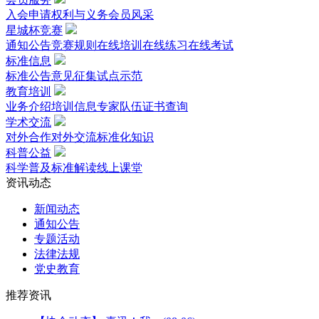
入会申请
权利与义务
会员风采
星城杯竞赛
通知公告
竞赛规则
在线培训
在线练习
在线考试
标准信息
标准公告
意见征集
试点示范
教育培训
业务介绍
培训信息
专家队伍
证书查询
学术交流
对外合作
对外交流
标准化知识
科普公益
科学普及
标准解读
线上课堂
资讯动态
新闻动态
通知公告
专题活动
法律法规
党史教育
推荐资讯