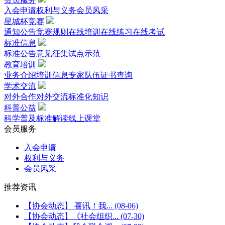
入会申请
权利与义务
会员风采
星城杯竞赛
通知公告
竞赛规则
在线培训
在线练习
在线考试
标准信息
标准公告
意见征集
试点示范
教育培训
业务介绍
培训信息
专家队伍
证书查询
学术交流
对外合作
对外交流
标准化知识
科普公益
科学普及
标准解读
线上课堂
会员服务
入会申请
权利与义务
会员风采
推荐资讯
【协会动态】 喜讯！我...
(08-06)
【协会动态】《社会组织...
(07-30)