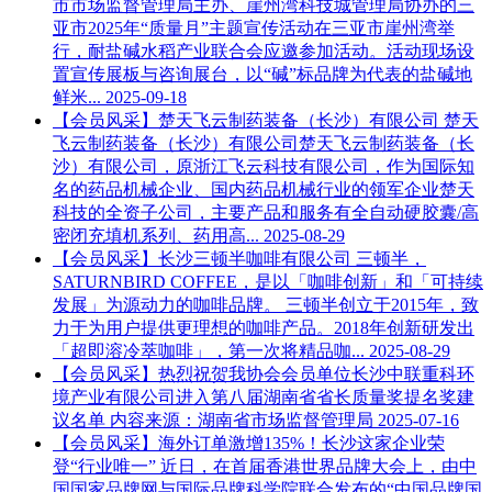
市市场监督管理局主办、崖州湾科技城管理局协办的三
亚市2025年“质量月”主题宣传活动在三亚市崖州湾举
行，耐盐碱水稻产业联合会应邀参加活动。活动现场设
置宣传展板与咨询展台，以“碱”标品牌为代表的盐碱地
鲜米...
2025-09-18
【会员风采】楚天飞云制药装备（长沙）有限公司
楚天
飞云制药装备（长沙）有限公司楚天飞云制药装备（长
沙）有限公司，原浙江飞云科技有限公司，作为国际知
名的药品机械企业、国内药品机械行业的领军企业楚天
科技的全资子公司，主要产品和服务有全自动硬胶囊/高
密闭充填机系列、药用高...
2025-08-29
【会员风采】长沙三顿半咖啡有限公司
三顿半，
SATURNBIRD COFFEE，是以「咖啡创新」和「可持续
发展」为源动⼒的咖啡品牌。 三顿半创⽴于2015年，致
⼒于为⽤户提供更理想的咖啡产品。2018年创新研发出
「超即溶冷萃咖啡」，第⼀次将精品咖...
2025-08-29
【会员风采】热烈祝贺我协会会员单位长沙中联重科环
境产业有限公司进入第八届湖南省省长质量奖提名奖建
议名单
内容来源：湖南省市场监督管理局
2025-07-16
【会员风采】海外订单激增135%！长沙这家企业荣
登“行业唯一”
近日，在首届香港世界品牌大会上，由中
国国家品牌网与国际品牌科学院联合发布的“中国品牌国