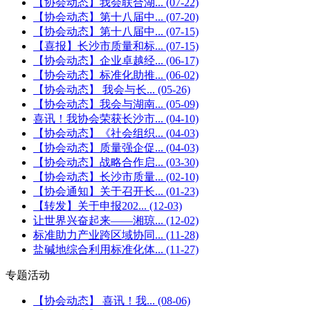
【协会动态】我会联合湖...
(07-22)
【协会动态】第十八届中...
(07-20)
【协会动态】第十八届中...
(07-15)
【喜报】长沙市质量和标...
(07-15)
【协会动态】企业卓越经...
(06-17)
【协会动态】标准化助推...
(06-02)
【协会动态】 我会与长...
(05-26)
【协会动态】我会与湖南...
(05-09)
喜讯！我协会荣获长沙市...
(04-10)
【协会动态】《社会组织...
(04-03)
【协会动态】质量强企促...
(04-03)
【协会动态】战略合作启...
(03-30)
【协会动态】长沙市质量...
(02-10)
【协会通知】关于召开长...
(01-23)
【转发】关于申报202...
(12-03)
让世界兴奋起来——湘琼...
(12-02)
标准助力产业跨区域协同...
(11-28)
盐碱地综合利用标准化体...
(11-27)
专题活动
【协会动态】 喜讯！我...
(08-06)