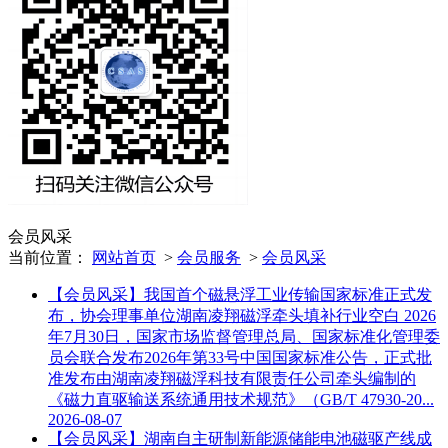
会员风采
当前位置：
网站首页
>
会员服务
>
会员风采
【会员风采】我国首个磁悬浮工业传输国家标准正式发
布，协会理事单位湖南凌翔磁浮牵头填补行业空白
2026
年7月30日，国家市场监督管理总局、国家标准化管理委
员会联合发布2026年第33号中国国家标准公告，正式批
准发布由湖南凌翔磁浮科技有限责任公司牵头编制的
《磁力直驱输送系统通用技术规范》（GB/T 47930-20...
2026-08-07
【会员风采】湖南自主研制新能源储能电池磁驱产线成