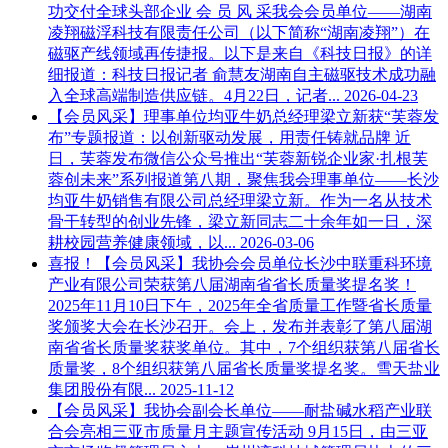
功交付全球头部企业
会 员 风 采我会会员单位——湖南
凌翔磁浮科技有限责任公司（以下简称“湖南凌翔”）在
磁驱产线领域再传捷报。以下是来自《科技日报》的详
细报道：科技日报记者 俞慧友湖南自主磁驱技术成功融
入全球高端制造供应链。4月22日，记者...
2026-04-23
【会员风采】理事单位均亚牛奶总经理梁立新获“芙蓉发
布”专题报道：以创新驱动发展，用责任铸就品牌
近
日，芙蓉发布微信公众号推出“芙蓉新锐企业家·扎根芙
蓉创未来”系列报道第八期，聚焦我会理事单位——长沙
均亚牛奶销售有限公司总经理梁立新。作为一名从技术
骨干转型的创业先锋，梁立新同志二十余年如一日，深
耕校园营养健康领域，以...
2026-03-06
喜报！【会员风采】我协会会员单位长沙中联重科环境
产业有限公司荣获第八届湖南省省长质量奖提名奖！
2025年11月10日下午，2025年全省质量工作暨省长质量
奖颁奖大会在长沙召开。会上，发布并表彰了第八届湖
南省省长质量奖获奖单位。其中，7个组织获第八届省长
质量奖，8个组织获第八届省长质量奖提名奖。雪天盐业
集团股份有限...
2025-11-12
【会员风采】我协会副会长单位——耐盐碱水稻产业联
合会亮相三亚市质量月主题宣传活动
9月15日，由三亚