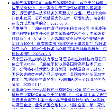
华远气体有限公司
华远气体有限公司，成立于2014年，
位于湖南长沙，是一家专注于工业气体项目的投资建
设、运营管理与技术服务的高新技术企业。 经过十余年
的稳步发展，公司凭借强大的技术、研发能力、装备制
造实力以及完善的全...
2025-03-07
理事单位——湖南凌翔磁浮科技有限责任公司
湖南凌翔
磁浮科技有限责任公司是国家高新技术企业，国家级专
精特新“小巨人”企业，入选湖南省高新技术企业综合创
新能力100强，建有湖南省“磁浮交通关键装备”工程技术
研究中心、省级企业技术中心和“装备智能检测与自主可
控技术”研...
2025-01-15
湖南营养树生物科技有限公司
营养树生物科技有限公司
创立于2005年，总部位于长沙麓谷国际高新技术开发
区。公司核心技术团队来自美国、内地及台湾，融合了
国际领先的益生菌产品开发技术、美国领先的基因组学
技术、内地经验丰富的生产营销团队这三个领域的优势
资源...
2025-01-15
理事单位一乡一品科技产业有限公司
公司简介一乡一品
科技产业有限公司成立于2018年1月，公司是中国民族贸
易促进会旗下“中国一乡一品产业促进计划”的主体实施
与运营企业，业务范围立足长沙、辐射全国，是一家集