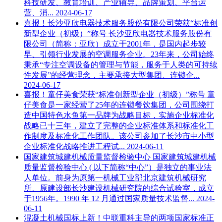
科技研发、教育培训、产业辅导、品牌策划、平台运
营、消...
2024-06-17
喜报！长沙亚欣电器技术服务股份有限公司荣获“标准创
新型企业（初级）”称号
长沙亚欣电器技术服务股份有
限公司（简称：亚欣）成立于2001年，是国内起步较
早、引领行业发展的空调服务企业。23年来，公司始终
秉承“专注空调设备的管理与节能，服务于人类的可持续
性发展”的经营理念，主要承接大型集团、连锁企...
2024-06-17
喜报！童仔美食荣获“标准创新型企业（初级）”称号
童
仔美食是一家经营了25年的连锁餐饮集团，公司围绕打
造中国特色水鱼第一品牌为战略目标，实施企业标准化
战略已十三年，建立了完整的企业标准体系和标准化工
作制度及标准化工作团队。该公司参加了长沙市中小型
企业标准化战略推进工程试...
2024-06-11
国家建筑城建机械质量监督检验中心
国家建筑城建机械
质量监督检验中心 ( 以下简称“中心”）是独立的事业法
人单位。前身为原第一机械工业部北京建筑机械研究
所、原建设部长沙建设机械研究院的综合试验室，成立
于1956年。1990 年 12 月通过国家质量技术监督...
2024-
06-11
混凝土机械国标上新！中联重科主导的两项国家标准正