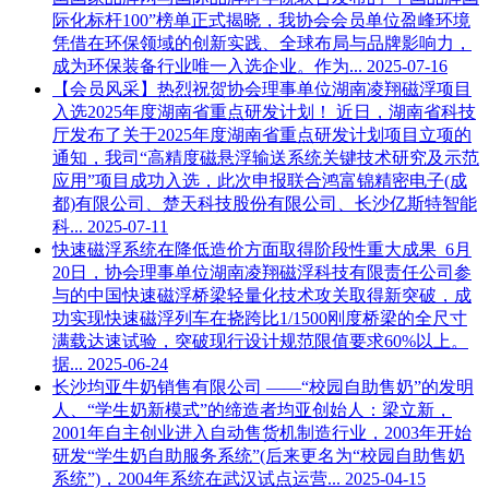
际化标杆100”榜单正式揭晓，我协会会员单位盈峰环境
凭借在环保领域的创新实践、全球布局与品牌影响力，
成为环保装备行业唯一入选企业。作为...
2025-07-16
【会员风采】热烈祝贺协会理事单位湖南凌翔磁浮项目
入选2025年度湖南省重点研发计划！
近日，湖南省科技
厅发布了关于2025年度湖南省重点研发计划项目立项的
通知，我司“高精度磁悬浮输送系统关键技术研究及示范
应用”项目成功入选，此次申报联合鸿富锦精密电子(成
都)有限公司、楚天科技股份有限公司、长沙亿斯特智能
科...
2025-07-11
快速磁浮系统在降低造价方面取得阶段性重大成果
6月
20日，协会理事单位湖南凌翔磁浮科技有限责任公司参
与的中国快速磁浮桥梁轻量化技术攻关取得新突破，成
功实现快速磁浮列车在挠跨比1/1500刚度桥梁的全尺寸
满载达速试验，突破现行设计规范限值要求60%以上。
据...
2025-06-24
长沙均亚牛奶销售有限公司
——“校园自助售奶”的发明
人、“学生奶新模式”的缔造者均亚创始人：梁立新，
2001年自主创业进入自动售货机制造行业，2003年开始
研发“学生奶自助服务系统”(后来更名为“校园自助售奶
系统”)，2004年系统在武汉试点运营...
2025-04-15