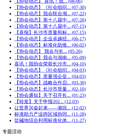
【协会动态】 喜讯！我...
(08-06)
【协会动态】《社会组织...
(07-30)
【协会动态】我会联合湖...
(07-22)
【协会动态】第十八届中...
(07-20)
【协会动态】第十八届中...
(07-15)
【喜报】长沙市质量和标...
(07-15)
【协会动态】企业卓越经...
(06-17)
【协会动态】标准化助推...
(06-02)
【协会动态】 我会与长...
(05-26)
【协会动态】我会与湖南...
(05-09)
喜讯！我协会荣获长沙市...
(04-10)
【协会动态】《社会组织...
(04-03)
【协会动态】质量强企促...
(04-03)
【协会动态】战略合作启...
(03-30)
【协会动态】长沙市质量...
(02-10)
【协会通知】关于召开长...
(01-23)
【转发】关于申报202...
(12-03)
让世界兴奋起来——湘琼...
(12-02)
标准助力产业跨区域协同...
(11-28)
盐碱地综合利用标准化体...
(11-27)
专题活动