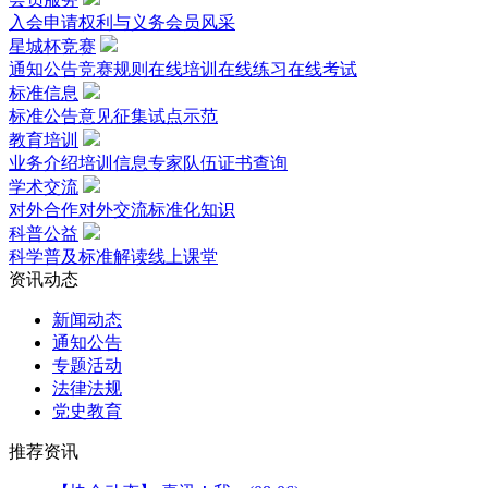
入会申请
权利与义务
会员风采
星城杯竞赛
通知公告
竞赛规则
在线培训
在线练习
在线考试
标准信息
标准公告
意见征集
试点示范
教育培训
业务介绍
培训信息
专家队伍
证书查询
学术交流
对外合作
对外交流
标准化知识
科普公益
科学普及
标准解读
线上课堂
资讯动态
新闻动态
通知公告
专题活动
法律法规
党史教育
推荐资讯