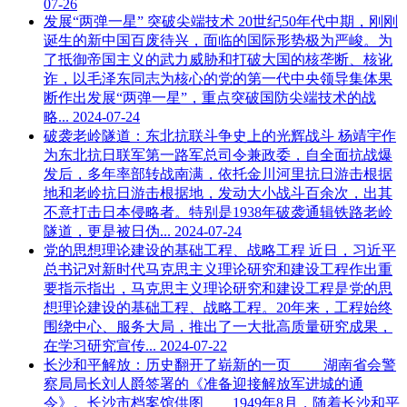
07-26
发展“两弹一星” 突破尖端技术
20世纪50年代中期，刚刚
诞生的新中国百废待兴，面临的国际形势极为严峻。为
了抵御帝国主义的武力威胁和打破大国的核垄断、核讹
诈，以毛泽东同志为核心的党的第一代中央领导集体果
断作出发展“两弹一星”，重点突破国防尖端技术的战
略...
2024-07-24
破袭老岭隧道：东北抗联斗争史上的光辉战斗
杨靖宇作
为东北抗日联军第一路军总司令兼政委，自全面抗战爆
发后，多年率部转战南满，依托金川河里抗日游击根据
地和老岭抗日游击根据地，发动大小战斗百余次，出其
不意打击日本侵略者。特别是1938年破袭通辑铁路老岭
隧道，更是被日伪...
2024-07-24
党的思想理论建设的基础工程、战略工程
近日，习近平
总书记对新时代马克思主义理论研究和建设工程作出重
要指示指出，马克思主义理论研究和建设工程是党的思
想理论建设的基础工程、战略工程。20年来，工程始终
围绕中心、服务大局，推出了一大批高质量研究成果，
在学习研究宣传...
2024-07-22
长沙和平解放：历史翻开了崭新的一页
湖南省会警
察局局长刘人爵签署的《准备迎接解放军进城的通
令》。长沙市档案馆供图 1949年8月，随着长沙和平