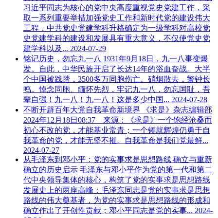
习近平同志为核心的党中央高度重视党史党建工作，采
取一系列重要举措加强党史工作和新时代党的建设伟大
工程，中共党史党建学科升格确定为一级学科对高校党
史党建学科的建设和发展具有重大意义，不仅使党史党
建学科以及...
2024-07-29
铭记历史，勿忘九一八
1931年9月18日，九一八事变爆
发。自此，中华民族开启了长达14年的浴血奋战。大半
个中国被践踏，3500多万同胞伤亡。硝烟散去，警钟长
鸣。悼念同胞、缅怀先烈，牢记九一八，勿忘国耻，吾
辈自强！九一八！九一八！这是多少中国...
2024-07-28
不断开辟百年大党自我革命新境界
《求是》杂志编辑部
2024年12月18日08:37 来源：《求是》一个饱经沧桑而
初心不改的党，才能基业常青；一个铸就辉煌仍勇于自
我革命的党，才能无坚不摧。自我革命是我们党最鲜...
2024-07-27
从毛泽东到邓小平：党的实事求是思想路线 确立与重新
确立的历史启示
毛泽东与邓小平作为党的第一代和第二
代中央领导集体的核心，构筑了党的实事求是思想路线
发展史上的两座高峰：毛泽东同志是党的实事求是思想
路线的伟大奠基者，为党的实事求是思想路线的形成和
确立作出了开创性贡献；邓小平同志是党的实事...
2024-