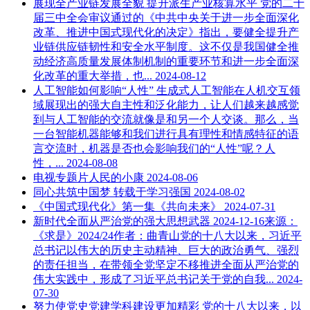
展现全产业链发展全貌 提升派生产业核算水平
党的二十
届三中全会审议通过的《中共中央关于进一步全面深化
改革、推进中国式现代化的决定》指出，要健全提升产
业链供应链韧性和安全水平制度。这不仅是我国健全推
动经济高质量发展体制机制的重要环节和进一步全面深
化改革的重大举措，也...
2024-08-12
人工智能如何影响“人性”
生成式人工智能在人机交互领
域展现出的强大自主性和泛化能力，让人们越来越感觉
到与人工智能的交流就像是和另一个人交谈。那么，当
一台智能机器能够和我们进行具有理性和情感特征的语
言交流时，机器是否也会影响我们的“人性”呢？人
性，...
2024-08-08
电视专题片人民的小康
2024-08-06
同心共筑中国梦
转载于学习强国
2024-08-02
《中国式现代化》第一集《共向未来》
2024-07-31
新时代全面从严治党的强大思想武器
2024-12-16来源：
《求是》2024/24作者：曲青山党的十八大以来，习近平
总书记以伟大的历史主动精神、巨大的政治勇气、强烈
的责任担当，在带领全党坚定不移推进全面从严治党的
伟大实践中，形成了习近平总书记关于党的自我...
2024-
07-30
努力使党史党建学科建设更加精彩
党的十八大以来，以