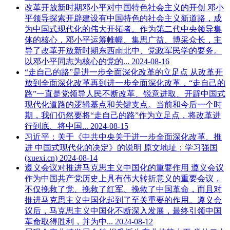
改革开放新时期邓小平对中国特色社会主义的开创
邓小
平领导探索开辟建设有中国特色的社会主义新道路，成
为中国式现代化的伟大开拓者。作为第二代中央领导集
体的核心，邓小平运筹帷幄、集思广益、博采众长，主
导了改革开放新时期东西南北中、党政军民学的要务。
以邓小平同志为核心的党的...
2024-08-16
“走自己的路”是进一步全面深化改革的立足点
从改革开
放到全面深化改革再到进一步全面深化改革，“走自己的
路”一直是党领导人民不断改革、锐意进取、开辟中国式
现代化道路的逻辑基点和关键支点。当前和今后一个时
期，我们仍然要将“走自己的路”作为立足点，将改革进
行到底、将中国...
2024-08-15
习近平：关于《中共中央关于进一步全面深化改革、推
进 中国式现代化的决定》的说明
原文地址：学习强国
(xuexi.cn)
2024-08-14
遵义会议对推进马克思主义中国化的重要作用
遵义会议
作为中国共产党历史上具有伟大转折意义的重要会议，
不仅挽救了党、挽救了红军、挽救了中国革命，而且对
推进马克思主义中国化起到了至关重要的作用。遵义会
议后，马克思主义中国化不断深入发展，最终引领中国
革命取得胜利，并为中...
2024-08-12