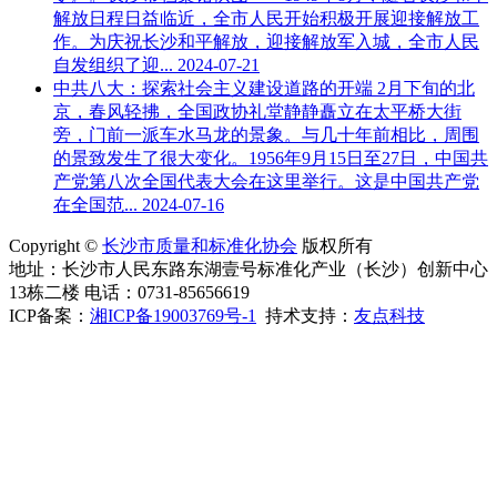
解放日程日益临近，全市人民开始积极开展迎接解放工
作。为庆祝长沙和平解放，迎接解放军入城，全市人民
自发组织了迎...
2024-07-21
中共八大：探索社会主义建设道路的开端
2月下旬的北
京，春风轻拂，全国政协礼堂静静矗立在太平桥大街
旁，门前一派车水马龙的景象。与几十年前相比，周围
的景致发生了很大变化。1956年9月15日至27日，中国共
产党第八次全国代表大会在这里举行。这是中国共产党
在全国范...
2024-07-16
Copyright ©
长沙市质量和标准化协会
版权所有
地址：长沙市人民东路东湖壹号标准化产业（长沙）创新中心
13栋二楼 电话：0731-85656619
ICP备案：
湘ICP备19003769号-1
持术支持：
友点科技