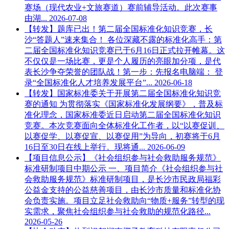
赛场（现代农业+文旅赛道）赛前辅导活动。此次赛事
由湖...
2026-07-08
【转发】题库已出！第二届全国标准化知识竞赛，长
沙“答题人”速来集合！
各位深藏不露的标准化高手：第
二届全国标准化知识竞赛已于6月16日正式拉开帷幕。这
不仅仅是一场比赛，更是个人履历的亮眼加分项，是代
表长沙争夺荣誉的团队战！第一步：先报名电脑端： 登
录“全国标准化人才培养发展平台”...
2026-06-18
【转发】国家标准委关于开展第二届全国标准化知识竞
赛的通知
为贯彻落实《国家标准化发展纲要》，普及标
准化理念，国家标准委近日启动第二届全国标准化知识
竞赛。本次竞赛面向全体标准化工作者，以“以赛促训、
以赛促学、以赛促宣、以赛促用”为导向，初赛将于6月
16日至30日在线上举行。现将通...
2026-06-09
【项目信息公示】《社会组织参与社会救助服务规范》
标准研制项目中期公示
一、项目简介《社会组织参与社
会救助服务规范》标准研制项目，是长沙市民政局福彩
公益金支持的公益慈善项目，由长沙市质量和标准化协
会负责实施。项目立足社会救助向“物质+服务”转型的现
实需求，聚焦社会组织参与社会救助的规范化路径...
2026-05-26