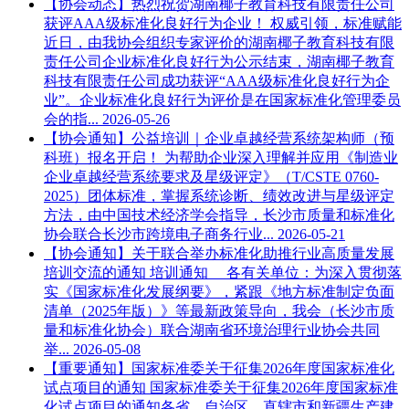
【协会动态】热烈祝贺湖南椰子教育科技有限责任公司
获评AAA级标准化良好行为企业！
权威引领，标准赋能
近日，由我协会组织专家评价的湖南椰子教育科技有限
责任公司企业标准化良好行为公示结束，湖南椰子教育
科技有限责任公司成功获评“AAA级标准化良好行为企
业”。企业标准化良好行为评价是在国家标准化管理委员
会的指...
2026-05-26
【协会通知】公益培训｜企业卓越经营系统架构师（预
科班）报名开启！
为帮助企业深入理解并应用《制造业
企业卓越经营系统要求及星级评定》（T/CSTE 0760-
2025）团体标准，掌握系统诊断、绩效改进与星级评定
方法，由中国技术经济学会指导，长沙市质量和标准化
协会联合长沙市跨境电子商务行业...
2026-05-21
【协会通知】关于联合举办标准化助推行业高质量发展
培训交流的通知
培训通知 各有关单位：为深入贯彻落
实《国家标准化发展纲要》，紧跟《地方标准制定负面
清单（2025年版）》等最新政策导向，我会（长沙市质
量和标准化协会）联合湖南省环境治理行业协会共同
举...
2026-05-08
【重要通知】国家标准委关于征集2026年度国家标准化
试点项目的通知
国家标准委关于征集2026年度国家标准
化试点项目的通知各省、自治区、直辖市和新疆生产建