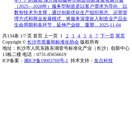
年）》的通知
深入推动服务型制造创新发展实施方案
（2025—2028年）服务型制造是以客户需求为导向、以
数智技术为支撑，通过创新优化生产组织形态、运营管
理方式和商业发展模式，将服务深度嵌入制造业产品全
生命周期和各环节，延伸产业链、重塑...
2025-11-04
共
134
条 1/7 页
首页
上一页
1
2
3
4
5
6
7
下一页
尾页
Copyright ©
长沙市质量和标准化协会
版权所有
地址：长沙市人民东路东湖壹号标准化产业（长沙）创新中心
13栋二楼 电话：0731-85656619
ICP备案：
湘ICP备19003769号-1
持术支持：
友点科技