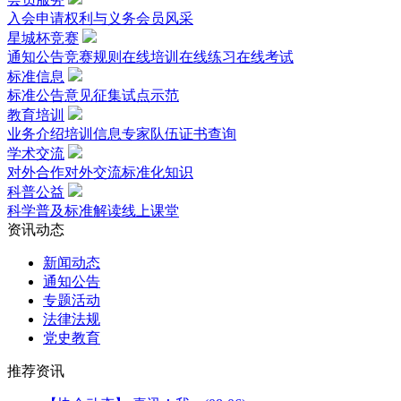
入会申请
权利与义务
会员风采
星城杯竞赛
通知公告
竞赛规则
在线培训
在线练习
在线考试
标准信息
标准公告
意见征集
试点示范
教育培训
业务介绍
培训信息
专家队伍
证书查询
学术交流
对外合作
对外交流
标准化知识
科普公益
科学普及
标准解读
线上课堂
资讯动态
新闻动态
通知公告
专题活动
法律法规
党史教育
推荐资讯