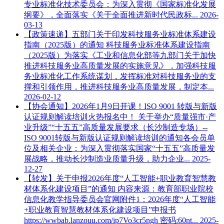
专业标准化技术委员会：为深入贯彻《国家标准化发展
纲要》，全面落实《关于全面推进新时代民政标...
2026-
03-13
【政策速递】五部门关于印发科技服务业标准体系建设
指南（2025版）的通知
科技服务业标准体系建设指南
（2025版）为落实《工业和信息化部等九部门关于加快
推进科技服务业高质量发展的实施意见》，加强科技服
务业标准化工作系统谋划，发挥标准对科技服务业的支
撑和引领作用，推进科技服务业高质量发展，制定本...
2026-02-12
【协会通知】2026年1月9日开课！ISO 9001 转版与新版
认证规则解读培训火热报名中！
关于举办“质量强市·产
业升级”“十五五”高质量发展要求（长沙制造专场）--
ISO 9001转版与新版认证规则解读培训的通知各会员单
位及相关企业：为深入贯彻落实国家“十五五”高质量发
展战略，推动长沙制造业质量升级，助力企业...
2025-
12-27
【转发】关于申报2026年度“人工智能+职业教育智慧教
材体系化建设项目”的通知
内容来源：教育部职业院校
信息化教学指导委员会官网附件1：2026年度“人工智能
+职业教育智慧教材体系化建设项目”申报书
https://wwbab.lanzouu.com/ip7Vo3cr5ngh 密码:60nt...
2025-