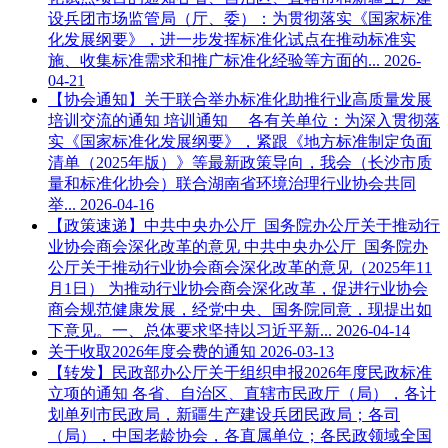
设兵团市场监管局（厅、委）：为贯彻落实《国家标准
化发展纲要》，进一步发挥标准化试点在推动标准实
施、收集标准需求和推广标准化经验等方面的...
2026-
04-21
【协会通知】关于联合举办标准化助推行业高质量发展
培训交流的通知
培训通知 各有关单位：为深入贯彻落
实《国家标准化发展纲要》，紧跟《地方标准制定负面
清单（2025年版）》等最新政策导向，我会（长沙市质
量和标准化协会）联合湖南省环境治理行业协会共同
举...
2026-04-16
【政策速递】中共中央办公厅 国务院办公厅关于推动行
业协会商会深化改革的意见
中共中央办公厅 国务院办
公厅关于推动行业协会商会深化改革的意见（2025年11
月1日） 为推动行业协会商会深化改革，促进行业协会
商会规范健康发展，经党中央、国务院同意，现提出如
下意见。一、总体要求坚持以习近平新...
2026-04-14
关于收取2026年度会费的通知
2026-03-13
【转发】民政部办公厅关于组织申报2026年度民政标准
立项的通知
各省、自治区、直辖市民政厅（局），各计
划单列市民政局，新疆生产建设兵团民政局；各司
（局），中国老龄协会，各直属单位；各民政领域全国