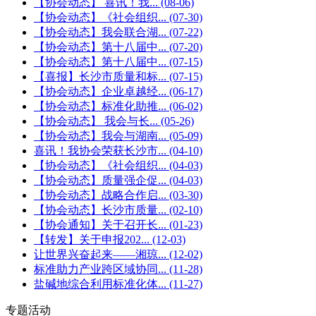
【协会动态】 喜讯！我...
(08-06)
【协会动态】《社会组织...
(07-30)
【协会动态】我会联合湖...
(07-22)
【协会动态】第十八届中...
(07-20)
【协会动态】第十八届中...
(07-15)
【喜报】长沙市质量和标...
(07-15)
【协会动态】企业卓越经...
(06-17)
【协会动态】标准化助推...
(06-02)
【协会动态】 我会与长...
(05-26)
【协会动态】我会与湖南...
(05-09)
喜讯！我协会荣获长沙市...
(04-10)
【协会动态】《社会组织...
(04-03)
【协会动态】质量强企促...
(04-03)
【协会动态】战略合作启...
(03-30)
【协会动态】长沙市质量...
(02-10)
【协会通知】关于召开长...
(01-23)
【转发】关于申报202...
(12-03)
让世界兴奋起来——湘琼...
(12-02)
标准助力产业跨区域协同...
(11-28)
盐碱地综合利用标准化体...
(11-27)
专题活动