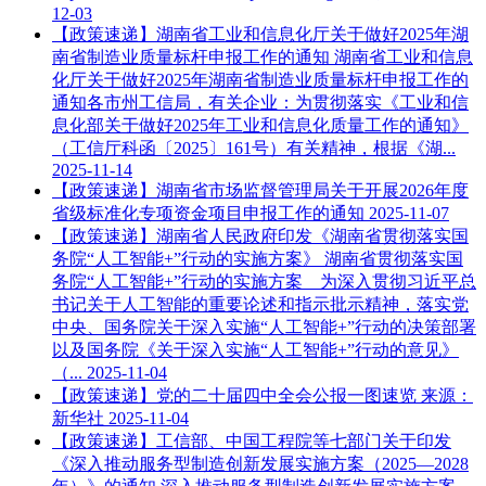
12-03
【政策速递】湖南省工业和信息化厅关于做好2025年湖
南省制造业质量标杆申报工作的通知
湖南省工业和信息
化厅关于做好2025年湖南省制造业质量标杆申报工作的
通知各市州工信局，有关企业：为贯彻落实《工业和信
息化部关于做好2025年工业和信息化质量工作的通知》
（工信厅科函〔2025〕161号）有关精神，根据《湖...
2025-11-14
【政策速递】湖南省市场监督管理局关于开展2026年度
省级标准化专项资金项目申报工作的通知
2025-11-07
【政策速递】湖南省人民政府印发《湖南省贯彻落实国
务院“人工智能+”行动的实施方案》
湖南省贯彻落实国
务院“人工智能+”行动的实施方案 为深入贯彻习近平总
书记关于人工智能的重要论述和指示批示精神，落实党
中央、国务院关于深入实施“人工智能+”行动的决策部署
以及国务院《关于深入实施“人工智能+”行动的意见》
（...
2025-11-04
【政策速递】党的二十届四中全会公报一图速览
来源：
新华社
2025-11-04
【政策速递】工信部、中国工程院等七部门关于印发
《深入推动服务型制造创新发展实施方案（2025—2028