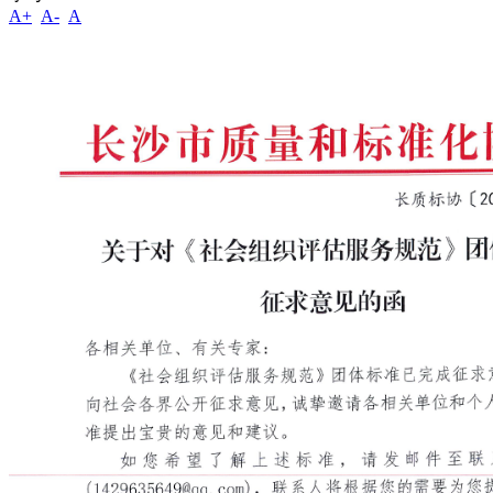
A+
A-
A