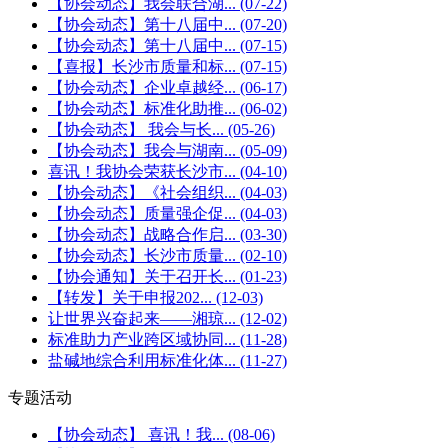
【协会动态】我会联合湖...
(07-22)
【协会动态】第十八届中...
(07-20)
【协会动态】第十八届中...
(07-15)
【喜报】长沙市质量和标...
(07-15)
【协会动态】企业卓越经...
(06-17)
【协会动态】标准化助推...
(06-02)
【协会动态】 我会与长...
(05-26)
【协会动态】我会与湖南...
(05-09)
喜讯！我协会荣获长沙市...
(04-10)
【协会动态】《社会组织...
(04-03)
【协会动态】质量强企促...
(04-03)
【协会动态】战略合作启...
(03-30)
【协会动态】长沙市质量...
(02-10)
【协会通知】关于召开长...
(01-23)
【转发】关于申报202...
(12-03)
让世界兴奋起来——湘琼...
(12-02)
标准助力产业跨区域协同...
(11-28)
盐碱地综合利用标准化体...
(11-27)
专题活动
【协会动态】 喜讯！我...
(08-06)