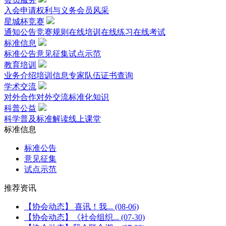
入会申请
权利与义务
会员风采
星城杯竞赛
通知公告
竞赛规则
在线培训
在线练习
在线考试
标准信息
标准公告
意见征集
试点示范
教育培训
业务介绍
培训信息
专家队伍
证书查询
学术交流
对外合作
对外交流
标准化知识
科普公益
科学普及
标准解读
线上课堂
标准信息
标准公告
意见征集
试点示范
推荐资讯
【协会动态】 喜讯！我...
(08-06)
【协会动态】《社会组织...
(07-30)