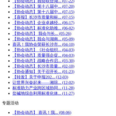
【协会动态】我会联合湖...
(07-22)
【协会动态】第十八届中...
(07-20)
【协会动态】第十八届中...
(07-15)
【喜报】长沙市质量和标...
(07-15)
【协会动态】企业卓越经...
(06-17)
【协会动态】标准化助推...
(06-02)
【协会动态】 我会与长...
(05-26)
【协会动态】我会与湖南...
(05-09)
喜讯！我协会荣获长沙市...
(04-10)
【协会动态】《社会组织...
(04-03)
【协会动态】质量强企促...
(04-03)
【协会动态】战略合作启...
(03-30)
【协会动态】长沙市质量...
(02-10)
【协会通知】关于召开长...
(01-23)
【转发】关于申报202...
(12-03)
让世界兴奋起来——湘琼...
(12-02)
标准助力产业跨区域协同...
(11-28)
盐碱地综合利用标准化体...
(11-27)
专题活动
【协会动态】 喜讯！我...
(08-06)