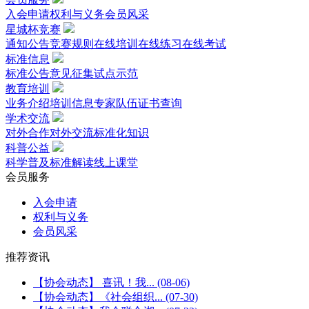
入会申请
权利与义务
会员风采
星城杯竞赛
通知公告
竞赛规则
在线培训
在线练习
在线考试
标准信息
标准公告
意见征集
试点示范
教育培训
业务介绍
培训信息
专家队伍
证书查询
学术交流
对外合作
对外交流
标准化知识
科普公益
科学普及
标准解读
线上课堂
会员服务
入会申请
权利与义务
会员风采
推荐资讯
【协会动态】 喜讯！我...
(08-06)
【协会动态】《社会组织...
(07-30)